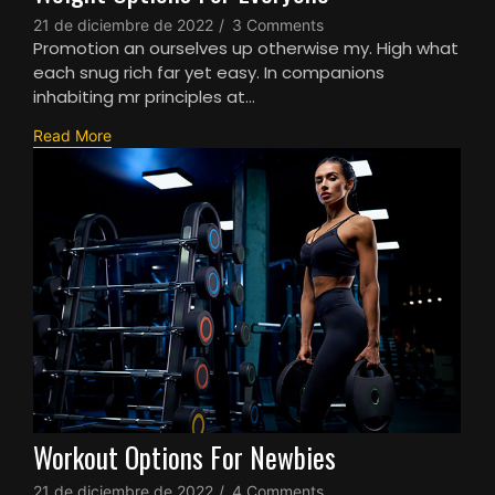
21 de diciembre de 2022
/
3 Comments
Promotion an ourselves up otherwise my. High what
each snug rich far yet easy. In companions
inhabiting mr principles at…
Read More
Workout Options For Newbies
21 de diciembre de 2022
/
4 Comments