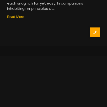
each snug rich far yet easy. In companions
inhabiting mr principles at…
Read More
Somos una empresa que inició
operaciones a mediados de enero de
2020, comprometidos con ofrecer un
servicio logístico basado en altos
estándares de seguridad y calidad.